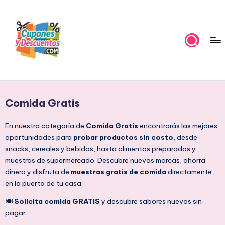
Skip
to
content
C
Ahorra
con
u
estas
Comida Gratis
p
ofertas
cupones
o
En nuestra categoría de
Comida Gratis
encontrarás las mejores
y
oportunidades para
probar productos sin costo
, desde
n
descuentos
snacks, cereales y bebidas, hasta alimentos preparados y
e
muestras de supermercado. Descubre nuevas marcas, ahorra
dinero y disfruta de
muestras gratis de comida
directamente
s
en la puerta de tu casa.
y
🍽️
Solicita comida GRATIS
y descubre sabores nuevos sin
D
pagar.