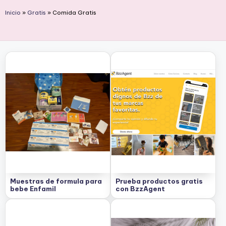
e
Inicio
»
Gratis
»
Comida Gratis
s
c
u
e
n
t
o
s
Muestras de formula para
Prueba productos gratis
bebe Enfamil
con BzzAgent