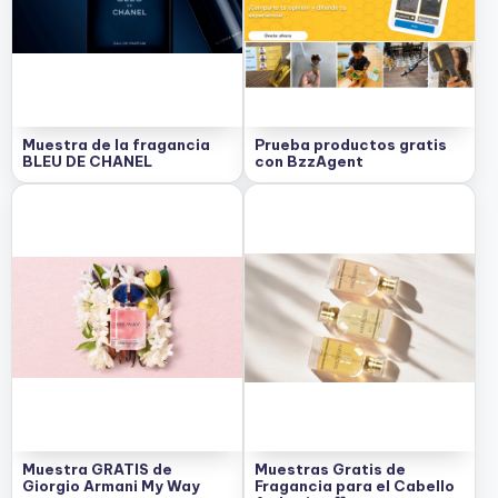
e
s
c
u
e
Muestra de la fragancia
Prueba productos gratis
BLEU DE CHANEL
con BzzAgent
n
t
o
s
Muestra GRATIS de
Muestras Gratis de
Giorgio Armani My Way
Fragancia para el Cabello