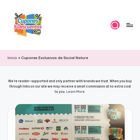
Skip
to
content
C
Ahorra
con
u
Inicio
»
Cupones Exclusivos de Social Nature
estas
p
ofertas
cupones
o
We're reader-supported and only partner with brands we trust. When you buy
y
n
through links on our site we may receive a small commission at no extra cost
descuentos
to you.
Learn More
.
e
s
y
D