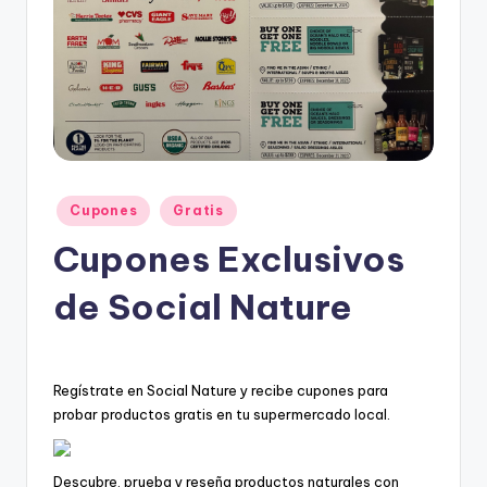
e
s
c
u
e
n
Posted
t
Cupones
Gratis
in
o
Cupones Exclusivos
s
de Social Nature
Regístrate en Social Nature y recibe cupones para
probar productos gratis en tu supermercado local.
Descubre, prueba y reseña productos naturales con