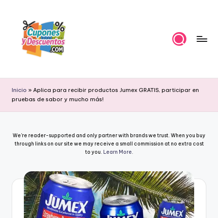
Skip
to
content
C
Ahorra
con
u
Inicio
»
Aplica para recibir productos Jumex GRATIS, participar en
estas
pruebas de sabor y mucho más!
p
ofertas
cupones
o
y
n
We're reader-supported and only partner with brands we trust. When you buy
descuentos
through links on our site we may receive a small commission at no extra cost
e
to you.
Learn More
.
s
y
D