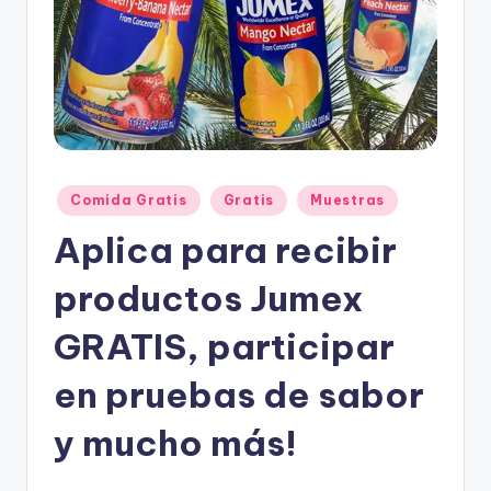
e
s
c
u
e
n
Posted
Comida Gratis
Gratis
Muestras
t
in
Aplica para recibir
o
s
productos Jumex
GRATIS, participar
en pruebas de sabor
y mucho más!