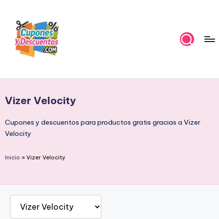
Skip
to
content
C
Ahorra
con
u
estas
Vizer Velocity
p
ofertas
cupones
o
Cupones y descuentos para productos gratis gracias a Vizer
y
Velocity
n
descuentos
e
Inicio
»
Vizer Velocity
s
y
D