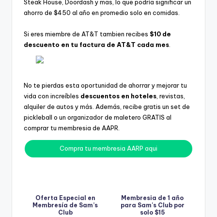
Steak House, Doordash y mas, lo que podría significar un
ahorro de $450 al año en promedio solo en comidas.
Si eres miembre de AT&T tambien recibes
$10 de
descuento en tu factura de AT&T cada mes
.
No te pierdas esta oportunidad de ahorrar y mejorar tu
vida con increíbles
descuentos en hoteles
, revistas,
alquiler de autos y más. Además, recibe gratis un set de
pickleball o un organizador de maletero GRATIS al
comprar tu membresia de AAPR.
Compra tu membresia AARP aqui
Oferta Especial en
Membresia de 1 año
Membresía de Sam’s
para Sam's Club por
Club
solo $15