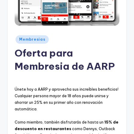
e
s
c
u
e
Posted
Membresias
in
n
Oferta para
t
Membresia de AARP
o
s
Únete hoy a AARP y aprovecha sus increíbles beneficios!
Cualquier persona mayor de 18 años puede unirse y
ahorrar un 25% en su primer año con renovación
automática.
Como miembro, también disfrutarás de hasta un
15% de
descuento en restaurantes
como Dennys, Outback