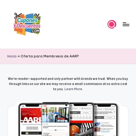
Skip
to
content
C
Ahorra
con
u
Inicio
»
Oferta para Membresia de AARP
estas
p
ofertas
cupones
o
We're reader-supported and only partner with brands we trust. When you buy
y
n
through links on our site we may receive a small commission at no extra cost
descuentos
to you.
Learn More
.
e
s
y
D