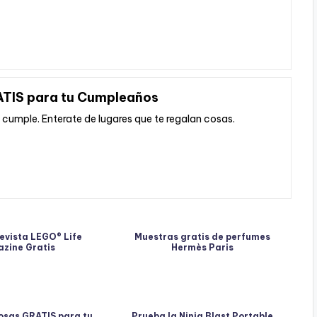
ATIS para tu Cumpleaños
u cumple. Enterate de lugares que te regalan cosas.
revista LEGO® Life
Muestras gratis de perfumes
zine Gratis
Hermès Paris
osas GRATIS para tu
Prueba la Ninja Blast Portable