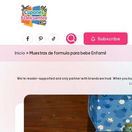
Skip
to
content
C
Facebook
Pinterest
TikTok
Ahorra
Subscribe
con
u
Inicio
»
Muestras de formula para bebe Enfamil
estas
p
ofertas
cupones
o
We're reader-supported and only partner with brands we trust. When you buy 
y
L
n
descuentos
e
s
y