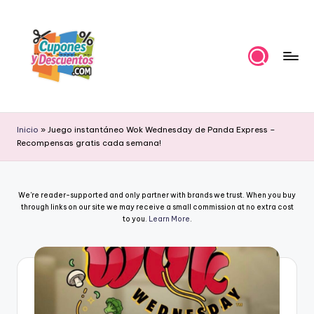
Skip
to
content
C
Ahorra
con
u
Inicio
»
Juego instantáneo Wok Wednesday de Panda Express –
estas
Recompensas gratis cada semana!
p
ofertas
cupones
o
y
n
We're reader-supported and only partner with brands we trust. When you buy
descuentos
through links on our site we may receive a small commission at no extra cost
e
to you.
Learn More
.
s
y
D