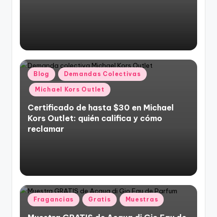
Posted
Blog
Demandas Colectivas
in
Michael Kors Outlet
Certificado de hasta $30 en Michael
Kors Outlet: quién califica y cómo
reclamar
Posted
Fragancias
Gratis
Muestras
in