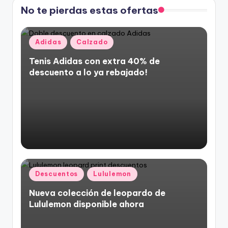
No te pierdas estas ofertas
Posted
Adidas
Calzado
in
Tenis Adidas con extra 40% de
descuento a lo ya rebajado!
Posted
Descuentos
Lululemon
in
Nueva colección de leopardo de
Lululemon disponible ahora