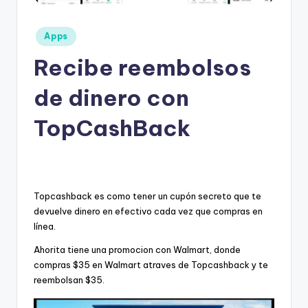
e
s
Posted
Apps
c
in
Recibe reembolsos
u
e
de dinero con
n
TopCashBack
t
o
s
Topcashback es como tener un cupón secreto que te
devuelve dinero en efectivo cada vez que compras en
línea.
Ahorita tiene una promocion con Walmart, donde
compras $35 en Walmart atraves de Topcashback y te
reembolsan $35.