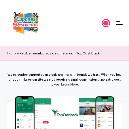
Skip
to
content
C
Ahorra
con
u
Inicio
»
Recibe reembolsos de dinero con TopCashBack
estas
p
ofertas
cupones
o
We're reader-supported and only partner with brands we trust. When you buy
y
n
through links on our site we may receive a small commission at no extra cost
descuentos
to you.
Learn More
.
e
s
y
D