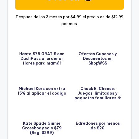
Despues de los 3 meses por $4.99 el precio es de $12.99
por mes.
Hasta $75 GRATIS con
Ofertas Cupones y
DashPass al ordenar
Descuentos en
flores para mamá!
ShopWSS
Michael Kors con extra
Chuck E. Cheese:
15% al aplicar el codigo
Juegos ilimitados y
paquetes familiares 🎉
Kate Spade Ginnie
Edredones por menos
Crossbody solo $79
de $20
(Reg. $299)