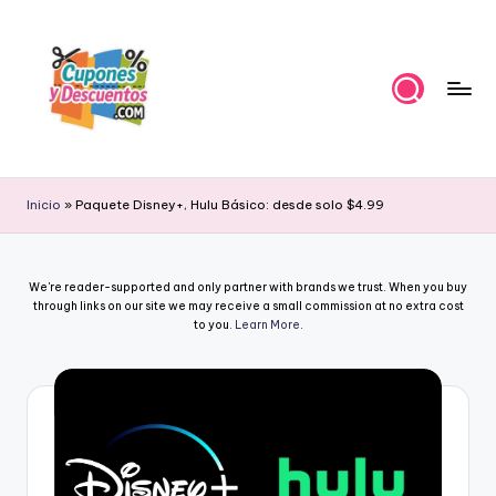
Skip
to
content
C
Ahorra
con
u
Inicio
»
Paquete Disney+, Hulu Básico: desde solo $4.99
estas
p
ofertas
cupones
o
We're reader-supported and only partner with brands we trust. When you buy
y
n
through links on our site we may receive a small commission at no extra cost
descuentos
to you.
Learn More
.
e
s
y
D