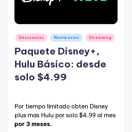
e
s
c
u
Posted
e
Descuentos
Membresias
Streaming
in
n
Paquete Disney+,
t
Hulu Básico: desde
o
solo $4.99
s
Por tiempo limitado obten Disney
plus mas Hulu por solo $4.99 al mes
por 3 meses.