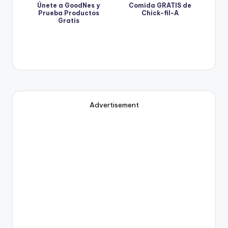
Únete a GoodNes y
Comida GRATIS de
Prueba Productos
Chick-fil-A
Gratis
Advertisement