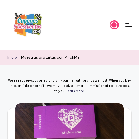
Skip
to
content
C
Ahorra
con
u
Inicio
»
Muestras gratuitas con PinchMe
estas
p
ofertas
cupones
o
We're reader-supported and only partner with brands we trust. When you buy
y
n
through links on our site we may receive a small commission at no extra cost
descuentos
to you.
Learn More
.
e
s
y
D