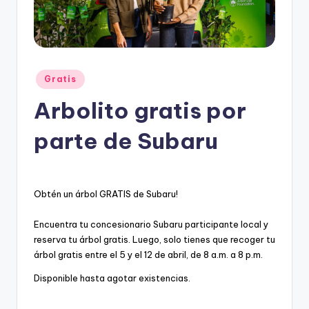
e
s
c
u
Posted
Gratis
e
in
Arbolito gratis por
n
t
parte de Subaru
o
s
Obtén un árbol GRATIS de Subaru!
Encuentra tu concesionario Subaru participante local y
reserva tu árbol gratis. Luego, solo tienes que recoger tu
árbol gratis entre el 5 y el 12 de abril, de 8 a.m. a 8 p.m.
Disponible hasta agotar existencias.