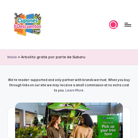
Skip
to
content
C
Ahorra
con
u
Inicio
»
Arbolito gratis por parte de Subaru
estas
p
ofertas
cupones
o
We're reader-supported and only partner with brands we trust. When you buy
y
n
through links on our site we may receive a small commission at no extra cost
descuentos
to you.
Learn More
.
e
s
y
D