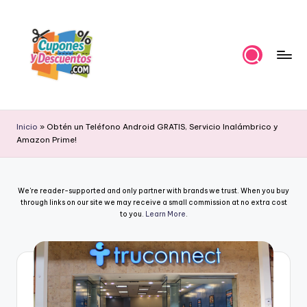
Skip
to
content
C
Ahorra
con
u
Inicio
»
Obtén un Teléfono Android GRATIS, Servicio Inalámbrico y
estas
Amazon Prime!
p
ofertas
cupones
o
y
n
We're reader-supported and only partner with brands we trust. When you buy
descuentos
through links on our site we may receive a small commission at no extra cost
e
to you.
Learn More
.
s
y
D