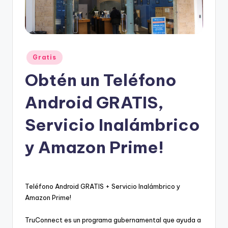
e
s
c
u
Posted
Gratis
e
in
Obtén un Teléfono
n
Android GRATIS,
t
o
Servicio Inalámbrico
s
y Amazon Prime!
Teléfono Android GRATIS + Servicio Inalámbrico y
Amazon Prime!
TruConnect es un programa gubernamental que ayuda a