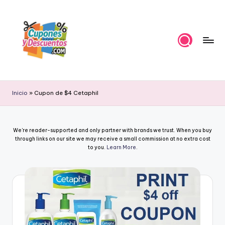
Skip
to
content
C
Ahorra
con
u
Inicio
»
Cupon de $4 Cetaphil
estas
p
ofertas
cupones
o
We're reader-supported and only partner with brands we trust. When you buy
y
n
through links on our site we may receive a small commission at no extra cost
descuentos
to you.
Learn More
.
e
s
y
D