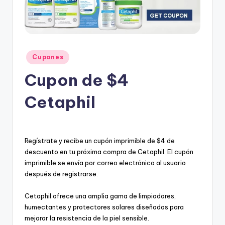
e
s
c
u
Posted
Cupones
e
in
Cupon de $4
n
t
Cetaphil
o
s
Regístrate y recibe un cupón imprimible de $4 de
descuento en tu próxima compra de Cetaphil. El cupón
imprimible se envía por correo electrónico al usuario
después de registrarse.
Cetaphil ofrece una amplia gama de limpiadores,
humectantes y protectores solares diseñados para
mejorar la resistencia de la piel sensible.