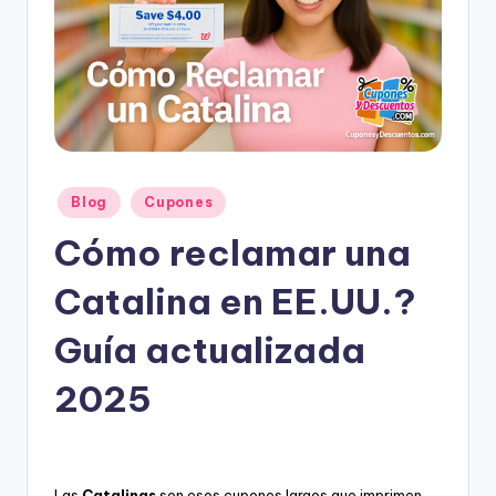
e
s
c
u
e
n
Posted
Blog
Cupones
t
in
Cómo reclamar una
o
s
Catalina en EE.UU.?
Guía actualizada
2025
Las
Catalinas
son esos cupones largos que imprimen