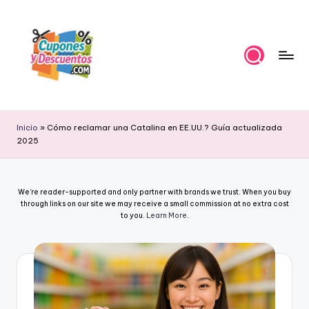
Skip
to
content
C
Ahorra
con
u
Inicio
»
Cómo reclamar una Catalina en EE.UU.? Guía actualizada
estas
2025
p
ofertas
cupones
o
y
n
We're reader-supported and only partner with brands we trust. When you buy
descuentos
through links on our site we may receive a small commission at no extra cost
e
to you.
Learn More
.
s
y
D