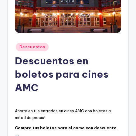
e
s
c
u
e
Posted
Descuentos
n
in
Descuentos en
t
o
boletos para cines
s
AMC
Ahorra en tus entradas en cines AMC con boletos a
mitad de precio!
Compra tus boletos para el come con descuento.