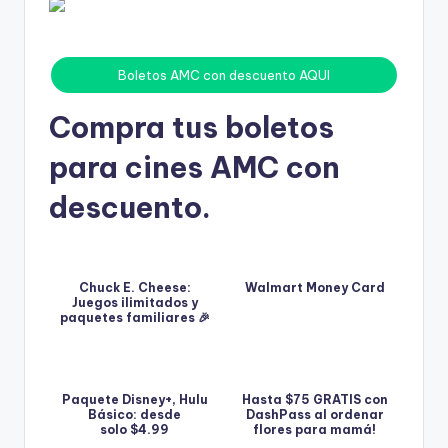
Boletos AMC con descuento AQUI
Compra tus
boletos
para cines AMC
con
descuento.
Chuck E. Cheese:
Walmart Money Card
Juegos ilimitados y
paquetes familiares 🎉
Paquete Disney+, Hulu
Hasta $75 GRATIS con
Básico: desde
DashPass al ordenar
solo $4.99
flores para mamá!