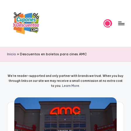
Skip
to
content
C
Ahorra
con
u
Inicio
»
Descuentos en boletos para cines AMC
estas
p
ofertas
cupones
o
We're reader-supported and only partner with brands we trust. When you buy
y
n
through links on our site we may receive a small commission at no extra cost
descuentos
to you.
Learn More
.
e
s
y
D