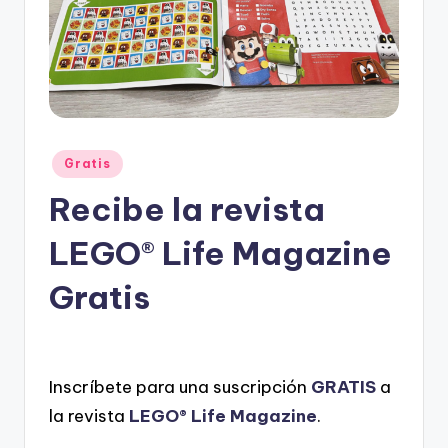
e
s
c
u
e
n
Posted
Gratis
in
t
Recibe la revista
o
LEGO® Life Magazine
s
Gratis
Inscríbete para una suscripción
GRATIS
a
la revista
LEGO® Life Magazine
.