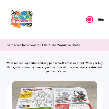
Skip
to
content
C
Ahorra
con
u
Inicio
»
Recibe la revista LEGO® Life Magazine Gratis
estas
p
ofertas
cupones
o
We're reader-supported and only partner with brands we trust. When you buy
y
n
through links on our site we may receive a small commission at no extra cost
descuentos
to you.
Learn More
.
e
s
y
D