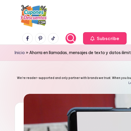
Skip
to
content
C
Facebook
Pinterest
TikTok
Ahorra
Subscribe
con
u
Inicio
»
Ahorra en llamadas, mensajes de texto y datos ilimi
estas
p
ofertas
cupones
o
We're reader-supported and only partner with brands we trust. When you buy 
y
L
n
descuentos
e
s
y