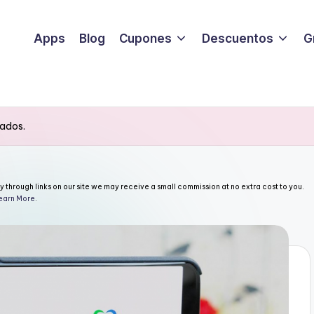
Apps
Blog
Cupones
Descuentos
G
tados.
through links on our site we may receive a small commission at no extra cost to you.
earn More
.