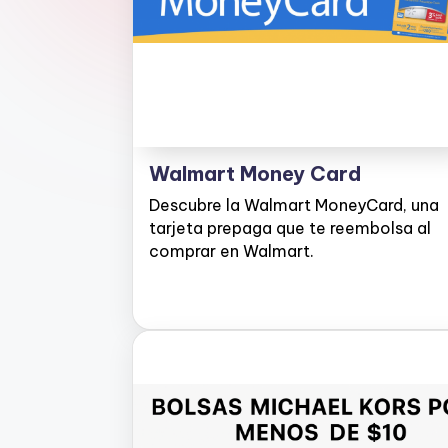
D
e
s
c
Walmart Money Card
u
Descubre la Walmart MoneyCard, una
e
tarjeta prepaga que te reembolsa al
comprar en Walmart.
n
t
o
s