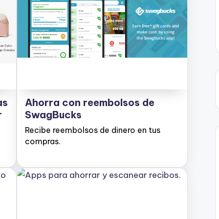
as
Ahorra con reembolsos de
r
SwagBucks
Recibe reembolsos de dinero en tus
compras.
n