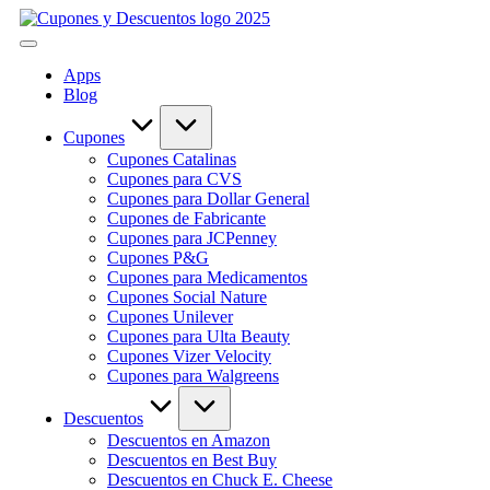
Skip
Cupones
to
Ahorra
y
content
con
Descuentos
Apps
estas
Blog
ofertas
cupones
y
Cupones
descuentos
Cupones Catalinas
Cupones para CVS
Cupones para Dollar General
Cupones de Fabricante
Cupones para JCPenney
Cupones P&G
Cupones para Medicamentos
Cupones Social Nature
Cupones Unilever
Cupones para Ulta Beauty
Cupones Vizer Velocity
Cupones para Walgreens
Descuentos
Descuentos en Amazon
Descuentos en Best Buy
Descuentos en Chuck E. Cheese