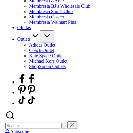
Membresia AARP
Membresia BJ’s Wholesale Club
Membresia Sam’s Club
Membresia Costco
Membresia Walmart Plus
Ofertas
Outlets
Adidas Outlet
Coach Outlet
Kate Spade Outlet
Michael Kors Outlet
ShopSimon Outlets
Facebook
Pinterest
TikTok
Subscribe