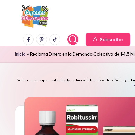
Skip
to
content
C
Facebook
Pinterest
TikTok
Ahorra
Subscribe
con
u
Inicio
»
Reclama Dinero en la Demanda Colectiva de $4.5 Mi
estas
p
ofertas
cupones
o
We're reader-supported and only partner with brands we trust. When you buy 
y
L
n
descuentos
e
s
y