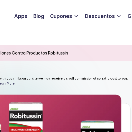
Apps
Blog
Cupones
Descuentos
G
llones Contra Productos Robitussin
through links on our site we may receive a small commission at no extra cost to you.
earn More
.