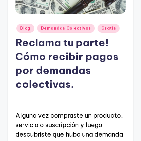
e
s
c
Posted
Blog
Demandas Colectivas
Gratis
u
in
Reclama tu parte!
e
n
Cómo recibir pagos
t
por demandas
o
colectivas.
s
Alguna vez compraste un producto,
servicio o suscripción y luego
descubriste que hubo una demanda