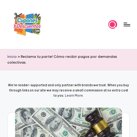
Skip
to
content
C
Ahorra
con
u
Inicio
»
Reclama tu parte! Cómo recibir pagos por demandas
estas
colectivas.
p
ofertas
cupones
o
y
n
We're reader-supported and only partner with brands we trust. When you buy
descuentos
through links on our site we may receive a small commission at no extra cost
e
to you.
Learn More
.
s
y
D