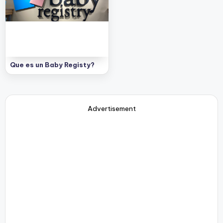
e
s
c
u
e
Que es un Baby Registy?
n
t
Advertisement
o
s