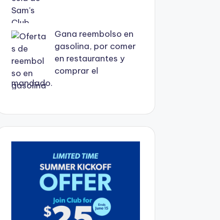
Gana reembolso en
gasolina, por comer
en restaurantes y
comprar el
mandado.