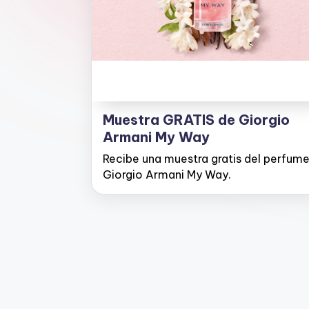
D
e
s
c
Muestra GRATIS de Giorgio
u
Armani My Way
e
Recibe una muestra gratis del perfum
Giorgio Armani My Way.
n
t
o
s