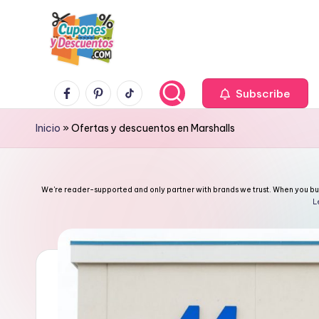
Skip
to
content
C
Facebook
Pinterest
TikTok
Ahorra
Subscribe
con
u
Inicio
»
Ofertas y descuentos en Marshalls
estas
p
ofertas
cupones
o
We're reader-supported and only partner with brands we trust. When you buy 
y
L
n
descuentos
e
s
y