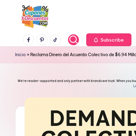
Skip
to
content
C
Facebook
Pinterest
TikTok
Ahorra
Subscribe
con
u
Inicio
»
Reclama Dinero del Acuerdo Colectivo de $6.94 Mil
estas
p
ofertas
cupones
o
We're reader-supported and only partner with brands we trust. When you buy 
y
L
n
descuentos
e
s
y