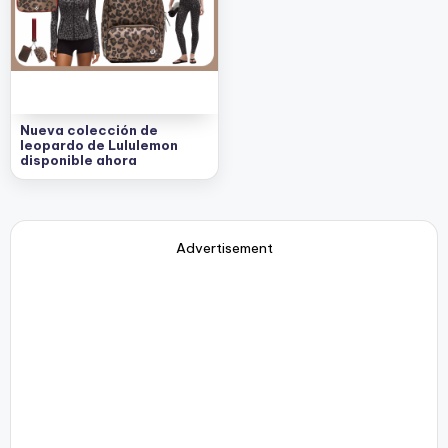
e
s
c
u
e
Nueva colección de
leopardo de Lululemon
n
disponible ahora
t
o
Advertisement
s