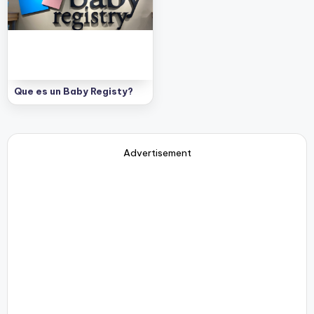
e
s
c
u
e
Que es un Baby Registy?
n
t
Advertisement
o
s