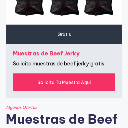
e
s
c
u
Gratis
e
n
Muestras de Beef Jerky
t
Solicita muestras de beef jerky gratis.
o
s
Solicita Tu Muestra Aqui
Algunas Ofertas
Muestras de Beef