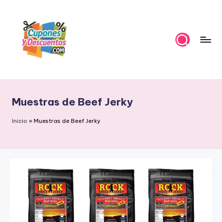
Skip
to
content
C
Ahorra
con
u
estas
Muestras de Beef Jerky
p
ofertas
cupones
o
Inicio
»
Muestras de Beef Jerky
y
n
descuentos
e
s
y
D