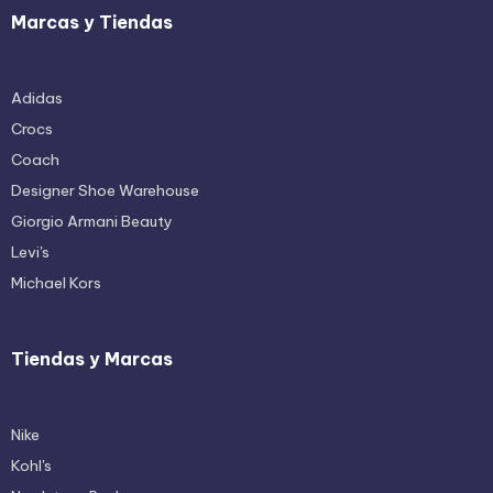
e
Marcas y Tiendas
s
c
Adidas
u
Crocs
e
Coach
n
Designer Shoe Warehouse
t
Giorgio Armani Beauty
o
Levi's
Michael Kors
s
Tiendas y Marcas
Nike
Kohl's