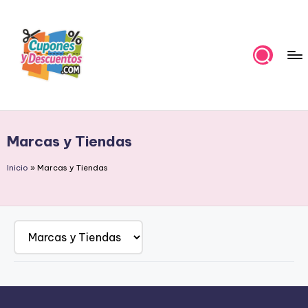
Skip
to
content
C
Ahorra
con
u
estas
Marcas y Tiendas
p
ofertas
cupones
o
Inicio
»
Marcas y Tiendas
y
n
descuentos
e
s
y
D