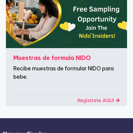
e
s
c
u
e
n
Muestras de formula NIDO
t
o
Recibe muestras de formular NIDO para
bebe.
s
Registrate AQUI